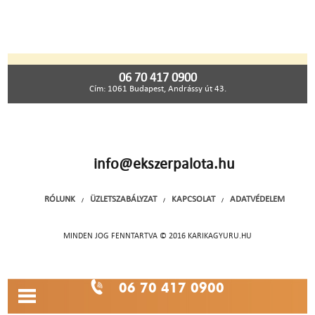
06 70 417 0900
Cím: 1061 Budapest, Andrássy út 43.
info@ekszerpalota.hu
RÓLUNK
ÜZLETSZABÁLYZAT
KAPCSOLAT
ADATVÉDELEM
/
/
/
MINDEN JOG FENNTARTVA © 2016 KARIKAGYURU.HU
06 70 417 0900