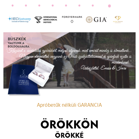
BÜSZKÉK
VAGYUNK A
BOLDOGSÁGRA.
"Köszönet a csodálatos gyűrűkért, melyek olyanok, mint amiről mindig is álmodtunk...
Nagyon elégedettek vagyunk az Önök szolgáltatásaival és ajánljuk azóta is
mindenkinek."
Üdvözlettel: Emese & Imre
Apróbetűk nélküli GARANCIA
ÖRÖKKÖN
ÖRÖKKÉ