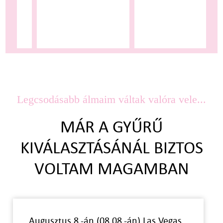
Legcsodásabb álmaim váltak valóra vele...
MÁR A GYŰRŰ
KIVÁLASZTÁSÁNÁL BIZTOS
VOLTAM MAGAMBAN
Augusztus 8.-án (08.08.-án) Las Vegas